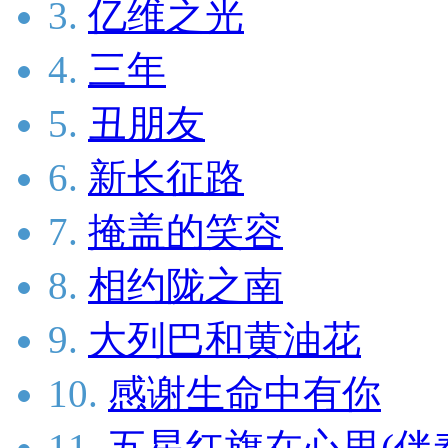
3.
亿维之光
4.
三年
5.
丑朋友
6.
新长征路
7.
掩盖的笑容
8.
相约陇之南
9.
大列巴和黄油花
10.
感谢生命中有你
11.
五星红旗在心里(伴