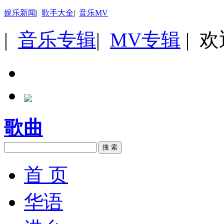
娱乐新闻
|
歌手大全
|
音乐MV
|
音乐专辑
|
MV专辑
| 
歌曲
搜 索
首 页
华语