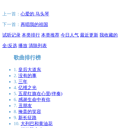
上一首：
心爱的 马头琴
下一首：
再唱我的祖国
试听记录
本类排行
本类推荐
今日人气
最近更新
我收藏的
全/反选
播放
清除列表
歌曲排行榜
1.
皇后大道东
2.
没有的事
3.
三年
4.
亿维之光
5.
五星红旗在心里(伴奏)
6.
感谢生命中有你
7.
丑朋友
8.
掩盖的笑容
9.
新长征路
10.
大列巴和黄油花