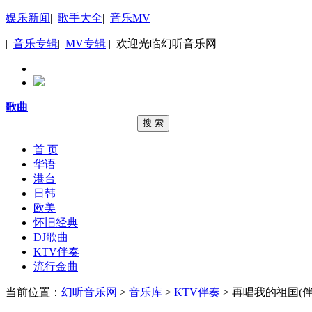
娱乐新闻
|
歌手大全
|
音乐MV
|
音乐专辑
|
MV专辑
| 欢迎光临幻听音乐网
歌曲
搜 索
首 页
华语
港台
日韩
欧美
怀旧经典
DJ歌曲
KTV伴奏
流行金曲
当前位置：
幻听音乐网
>
音乐库
>
KTV伴奏
> 再唱我的祖国(伴