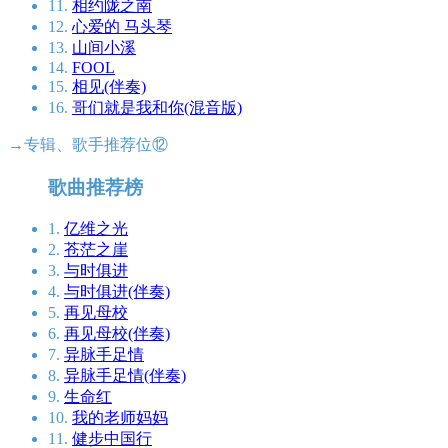
11.
相约陇之南
12.
心爱的 马头琴
13.
山间小溪
14.
FOOL
15.
相见(伴奏)
16.
哥们就是我和你(混音版)
→专辑、歌手推荐位⑫
歌曲推荐榜
1.
亿维之光
2.
苍茫之崖
3.
与时俱进
4.
与时俱进(伴奏)
5.
再见母校
6.
再见母校(伴奏)
7.
异脉手足情
8.
异脉手足情(伴奏)
9.
生命红
10.
我的老师妈妈
11.
健步中国行