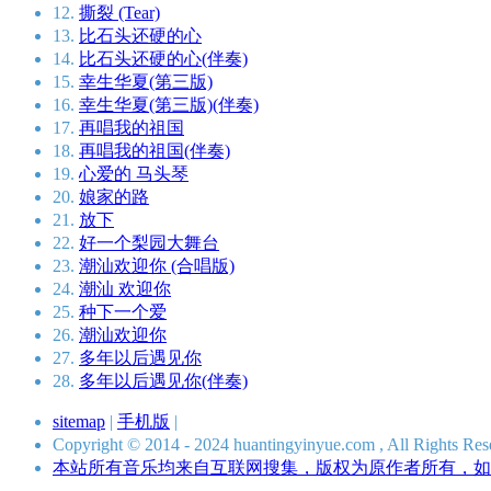
12.
撕裂 (Tear)
13.
比石头还硬的心
14.
比石头还硬的心(伴奏)
15.
幸生华夏(第三版)
16.
幸生华夏(第三版)(伴奏)
17.
再唱我的祖国
18.
再唱我的祖国(伴奏)
19.
心爱的 马头琴
20.
娘家的路
21.
放下
22.
好一个梨园大舞台
23.
潮汕欢迎你 (合唱版)
24.
潮汕 欢迎你
25.
种下一个爱
26.
潮汕欢迎你
27.
多年以后遇见你
28.
多年以后遇见你(伴奏)
sitemap
|
手机版
|
Copyright © 2014 - 2024 huantingyinyue.com , All Ri
本站所有音乐均来自互联网搜集，版权为原作者所有，如