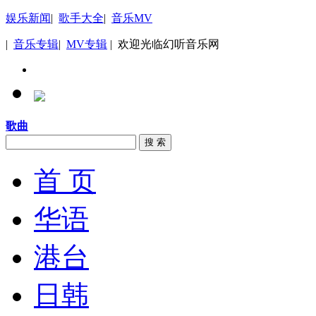
娱乐新闻
|
歌手大全
|
音乐MV
|
音乐专辑
|
MV专辑
| 欢迎光临幻听音乐网
歌曲
搜 索
首 页
华语
港台
日韩