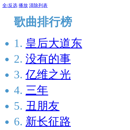
全/反选
播放
清除列表
歌曲排行榜
1.
皇后大道东
2.
没有的事
3.
亿维之光
4.
三年
5.
丑朋友
6.
新长征路