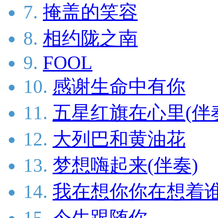
7.
掩盖的笑容
8.
相约陇之南
9.
FOOL
10.
感谢生命中有你
11.
五星红旗在心里(伴
12.
大列巴和黄油花
13.
梦想嗨起来(伴奏)
14.
我在想你你在想着谁
15.
今生跟随你