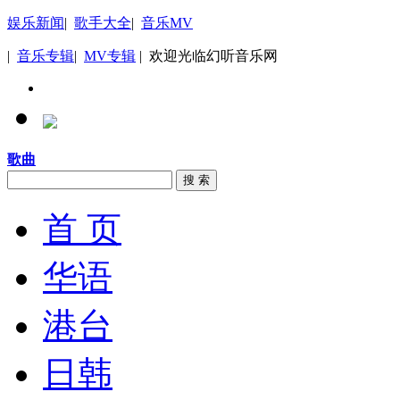
娱乐新闻
|
歌手大全
|
音乐MV
|
音乐专辑
|
MV专辑
| 欢迎光临幻听音乐网
歌曲
搜 索
首 页
华语
港台
日韩