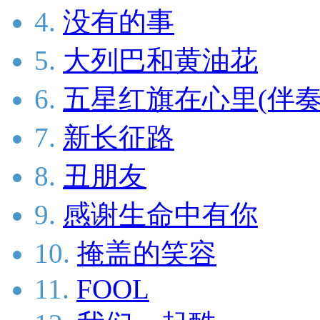
4.
没有的事
5.
大列巴和黄油花
6.
五星红旗在心里(伴奏
7.
新长征路
8.
丑朋友
9.
感谢生命中有你
10.
掩盖的笑容
11.
FOOL