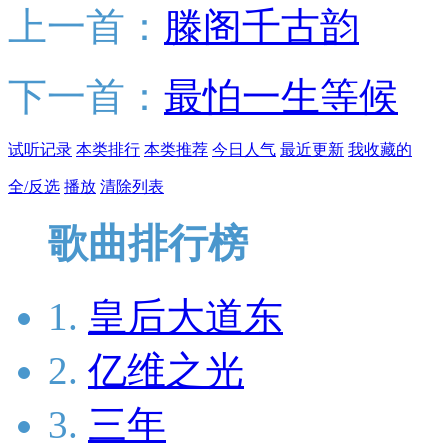
上一首：
滕阁千古韵
下一首：
最怕一生等候
试听记录
本类排行
本类推荐
今日人气
最近更新
我收藏的
全/反选
播放
清除列表
歌曲排行榜
1.
皇后大道东
2.
亿维之光
3.
三年