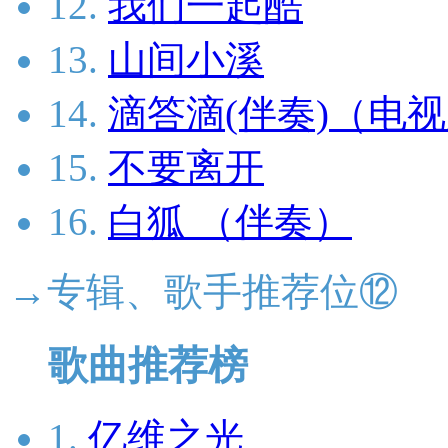
12.
我们一起酷
13.
山间小溪
14.
滴答滴(伴奏)（电
15.
不要离开
16.
白狐 （伴奏）
→专辑、歌手推荐位⑫
歌曲推荐榜
1.
亿维之光