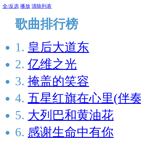
全/反选
播放
清除列表
歌曲排行榜
1.
皇后大道东
2.
亿维之光
3.
掩盖的笑容
4.
五星红旗在心里(伴奏
5.
大列巴和黄油花
6.
感谢生命中有你