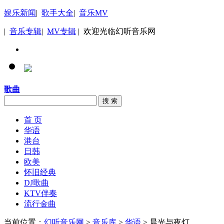
娱乐新闻
|
歌手大全
|
音乐MV
|
音乐专辑
|
MV专辑
| 欢迎光临幻听音乐网
歌曲
搜 索
首 页
华语
港台
日韩
欧美
怀旧经典
DJ歌曲
KTV伴奏
流行金曲
当前位置：
幻听音乐网
>
音乐库
>
华语
> 晨光与夜灯