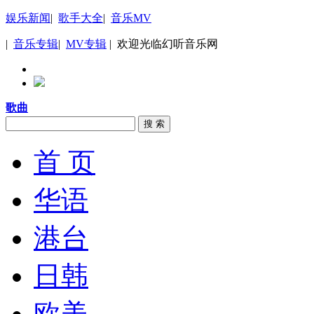
娱乐新闻
|
歌手大全
|
音乐MV
|
音乐专辑
|
MV专辑
| 欢迎光临幻听音乐网
歌曲
搜 索
首 页
华语
港台
日韩
欧美