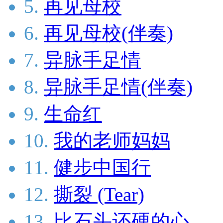
5.
再见母校
6.
再见母校(伴奏)
7.
异脉手足情
8.
异脉手足情(伴奏)
9.
生命红
10.
我的老师妈妈
11.
健步中国行
12.
撕裂 (Tear)
13.
比石头还硬的心