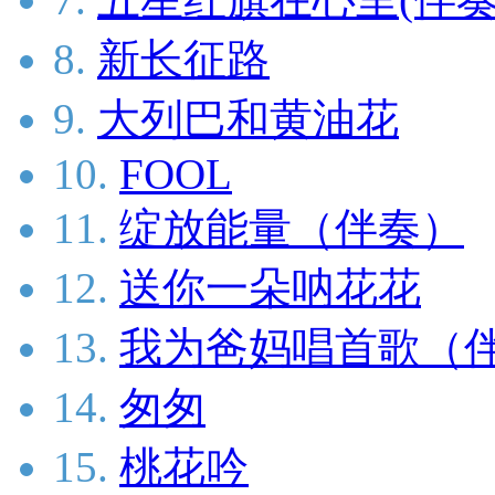
8.
新长征路
9.
大列巴和黄油花
10.
FOOL
11.
绽放能量（伴奏）
12.
送你一朵呐花花
13.
我为爸妈唱首歌（
14.
匆匆
15.
桃花吟