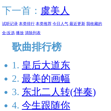
下一首：
虞美人
试听记录
本类排行
本类推荐
今日人气
最近更新
我收藏的
全/反选
播放
清除列表
歌曲排行榜
1.
皇后大道东
2.
最美的画幅
3.
东北二人转(伴奏)
4.
今生跟随你