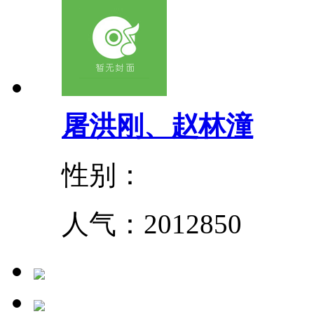
屠洪刚、赵林潼
性别：
人气：
2012850