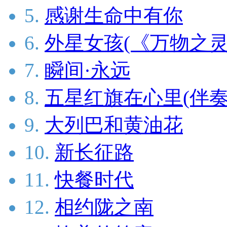
5.
感谢生命中有你
6.
外星女孩(《万物之灵
7.
瞬间·永远
8.
五星红旗在心里(伴奏
9.
大列巴和黄油花
10.
新长征路
11.
快餐时代
12.
相约陇之南