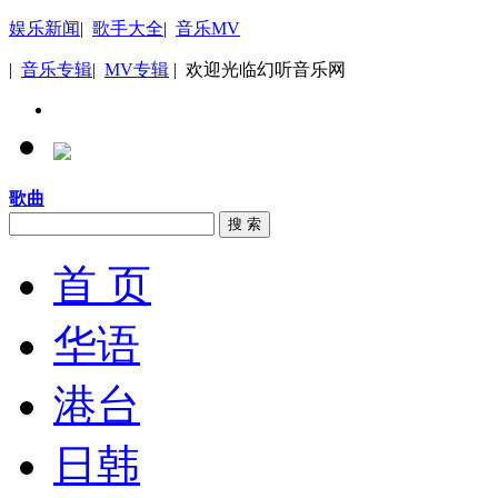
娱乐新闻
|
歌手大全
|
音乐MV
|
音乐专辑
|
MV专辑
| 欢迎光临幻听音乐网
歌曲
搜 索
首 页
华语
港台
日韩