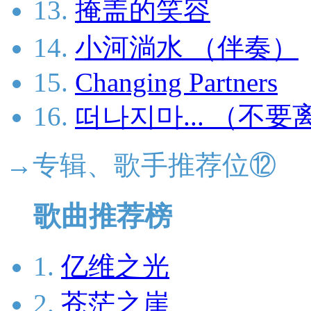
13.
掩盖的笑容
14.
小河淌水 （伴奏）
15.
Changing Partners
16.
떠나지마... （不要离开.
→专辑、歌手推荐位⑫
歌曲推荐榜
1.
亿维之光
2.
苍茫之崖