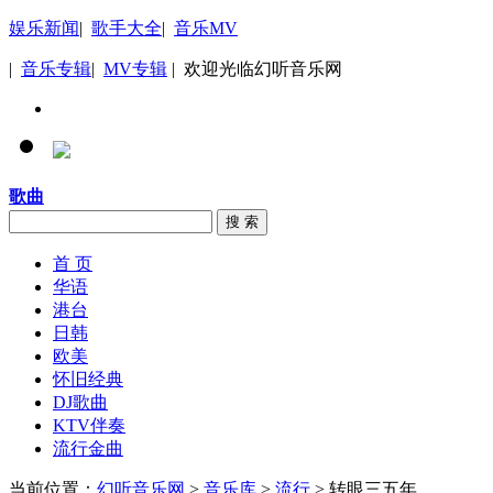
娱乐新闻
|
歌手大全
|
音乐MV
|
音乐专辑
|
MV专辑
| 欢迎光临幻听音乐网
歌曲
搜 索
首 页
华语
港台
日韩
欧美
怀旧经典
DJ歌曲
KTV伴奏
流行金曲
当前位置：
幻听音乐网
>
音乐库
>
流行
> 转眼三五年