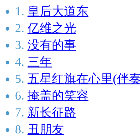
1.
皇后大道东
2.
亿维之光
3.
没有的事
4.
三年
5.
五星红旗在心里(伴奏
6.
掩盖的笑容
7.
新长征路
8.
丑朋友