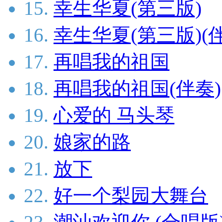
15.
幸生华夏(第三版)
16.
幸生华夏(第三版)(
17.
再唱我的祖国
18.
再唱我的祖国(伴奏)
19.
心爱的 马头琴
20.
娘家的路
21.
放下
22.
好一个梨园大舞台