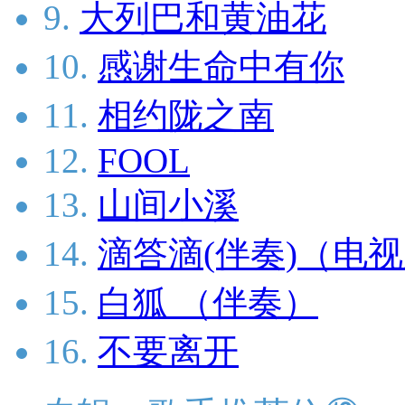
9.
大列巴和黄油花
10.
感谢生命中有你
11.
相约陇之南
12.
FOOL
13.
山间小溪
14.
滴答滴(伴奏)（电
15.
白狐 （伴奏）
16.
不要离开