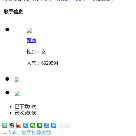
歌手信息
甄杰
性别：女
人气：
6029594
已下载0次
已收藏0次
→专辑、歌手推荐位⑪