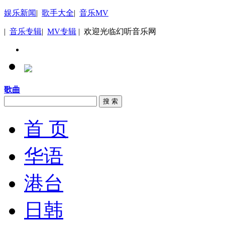
娱乐新闻
|
歌手大全
|
音乐MV
|
音乐专辑
|
MV专辑
| 欢迎光临幻听音乐网
歌曲
搜 索
首 页
华语
港台
日韩