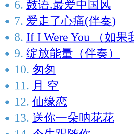
6.
鼓语.最爱中国风
7.
爱走了心痛(伴奏)
8.
If I Were You （
9.
绽放能量（伴奏）
10.
匆匆
11.
月 空
12.
仙缘恋
13.
送你一朵呐花花
14.
今生跟随你