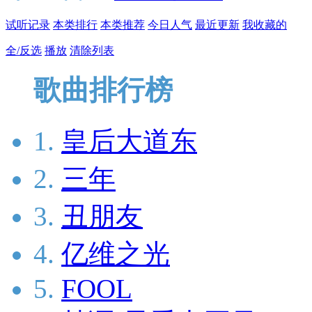
试听记录
本类排行
本类推荐
今日人气
最近更新
我收藏的
全/反选
播放
清除列表
歌曲排行榜
1.
皇后大道东
2.
三年
3.
丑朋友
4.
亿维之光
5.
FOOL