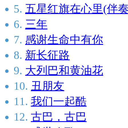
5.
五星红旗在心里(伴奏
6.
三年
7.
感谢生命中有你
8.
新长征路
9.
大列巴和黄油花
10.
丑朋友
11.
我们一起酷
12.
古巴，古巴