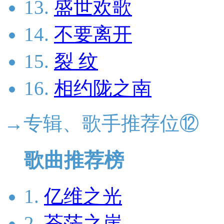
13.
盛世欢歌
14.
不要离开
15.
裂 纹
16.
相约陇之南
→专辑、歌手推荐位⑫
歌曲推荐榜
1.
亿维之光
2.
苍茫之崖