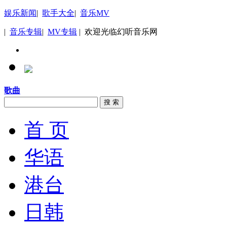
娱乐新闻
|
歌手大全
|
音乐MV
|
音乐专辑
|
MV专辑
| 欢迎光临幻听音乐网
歌曲
搜 索
首 页
华语
港台
日韩