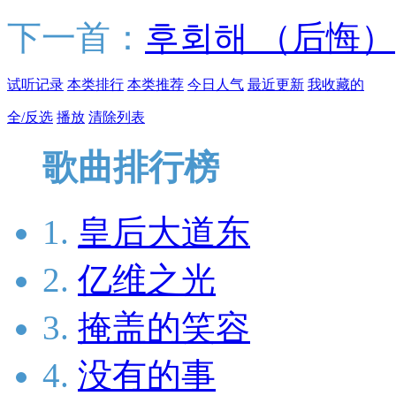
下一首：
후회해 （后悔）
试听记录
本类排行
本类推荐
今日人气
最近更新
我收藏的
全/反选
播放
清除列表
歌曲排行榜
1.
皇后大道东
2.
亿维之光
3.
掩盖的笑容
4.
没有的事