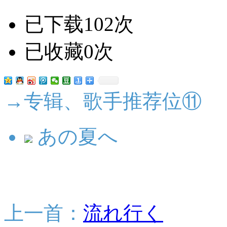
已下载102次
已收藏0次
→专辑、歌手推荐位⑪
あの夏へ
上一首：
流れ行く