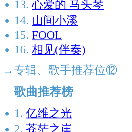
13.
心爱的 马头琴
14.
山间小溪
15.
FOOL
16.
相见(伴奏)
→专辑、歌手推荐位⑫
歌曲推荐榜
1.
亿维之光
2.
苍茫之崖