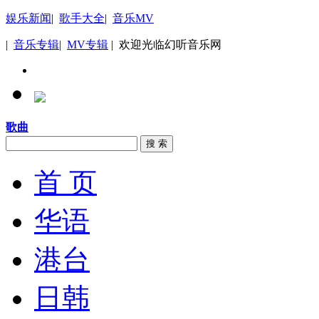
娱乐新闻
|
歌手大全
|
音乐MV
|
音乐专辑
|
MV专辑
| 欢迎光临幻听音乐网
歌曲
搜 索
首 页
华语
港台
日韩