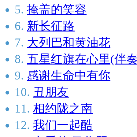
5.
掩盖的笑容
6.
新长征路
7.
大列巴和黄油花
8.
五星红旗在心里(伴奏
9.
感谢生命中有你
10.
丑朋友
11.
相约陇之南
12.
我们一起酷