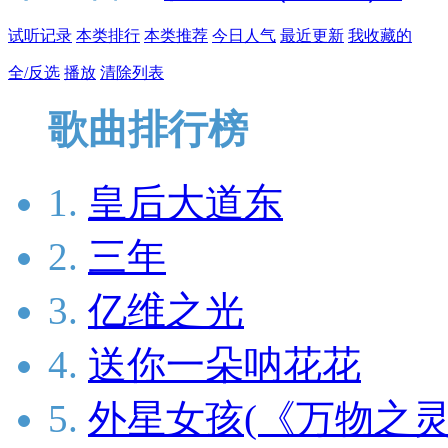
试听记录
本类排行
本类推荐
今日人气
最近更新
我收藏的
全/反选
播放
清除列表
歌曲排行榜
1.
皇后大道东
2.
三年
3.
亿维之光
4.
送你一朵呐花花
5.
外星女孩(《万物之灵