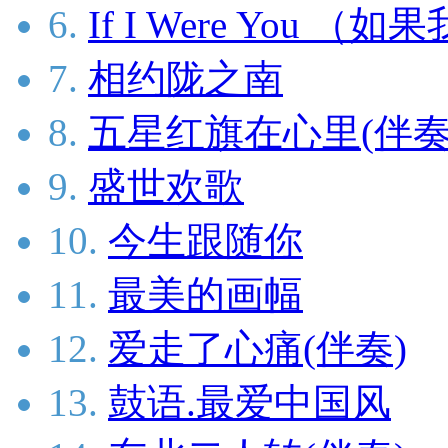
6.
If I Were You （
7.
相约陇之南
8.
五星红旗在心里(伴奏
9.
盛世欢歌
10.
今生跟随你
11.
最美的画幅
12.
爱走了心痛(伴奏)
13.
鼓语.最爱中国风