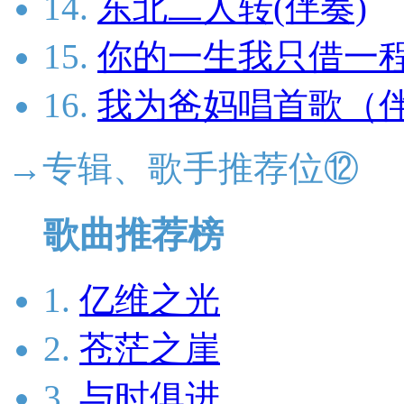
14.
东北二人转(伴奏)
15.
你的一生我只借一
16.
我为爸妈唱首歌（
→专辑、歌手推荐位⑫
歌曲推荐榜
1.
亿维之光
2.
苍茫之崖
3.
与时俱进