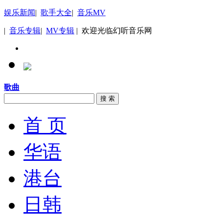
娱乐新闻
|
歌手大全
|
音乐MV
|
音乐专辑
|
MV专辑
| 欢迎光临幻听音乐网
歌曲
搜 索
首 页
华语
港台
日韩