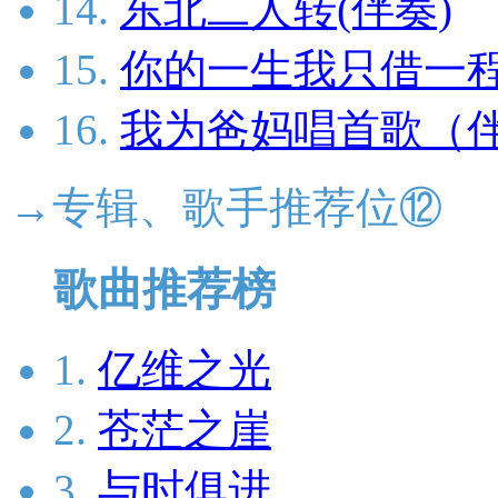
14.
东北二人转(伴奏)
15.
你的一生我只借一
16.
我为爸妈唱首歌（
→专辑、歌手推荐位⑫
歌曲推荐榜
1.
亿维之光
2.
苍茫之崖
3.
与时俱进