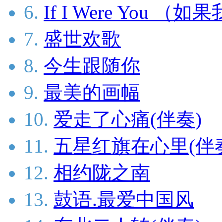
6.
If I Were You （
7.
盛世欢歌
8.
今生跟随你
9.
最美的画幅
10.
爱走了心痛(伴奏)
11.
五星红旗在心里(伴
12.
相约陇之南
13.
鼓语.最爱中国风