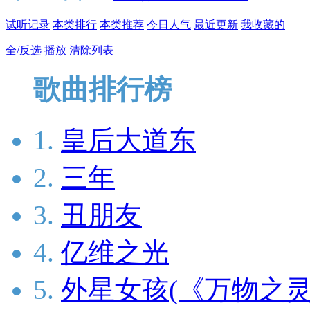
试听记录
本类排行
本类推荐
今日人气
最近更新
我收藏的
全/反选
播放
清除列表
歌曲排行榜
1.
皇后大道东
2.
三年
3.
丑朋友
4.
亿维之光
5.
外星女孩(《万物之灵