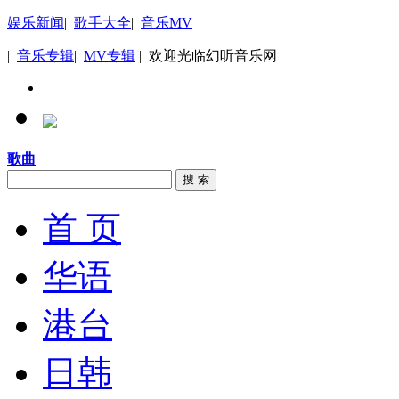
娱乐新闻
|
歌手大全
|
音乐MV
|
音乐专辑
|
MV专辑
| 欢迎光临幻听音乐网
歌曲
搜 索
首 页
华语
港台
日韩