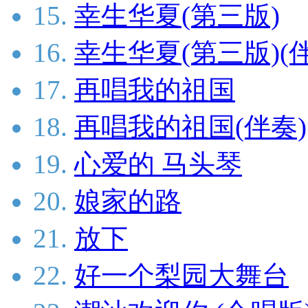
15.
幸生华夏(第三版)
16.
幸生华夏(第三版)(
17.
再唱我的祖国
18.
再唱我的祖国(伴奏)
19.
心爱的 马头琴
20.
娘家的路
21.
放下
22.
好一个梨园大舞台