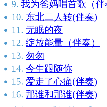
9.
我为爸妈唱首歌（伴
10.
东北二人转(伴奏)
11.
无眠的夜
12.
绽放能量（伴奏）
13.
匆匆
14.
今生跟随你
15.
爱走了心痛(伴奏)
16.
那谁和那谁(伴奏)