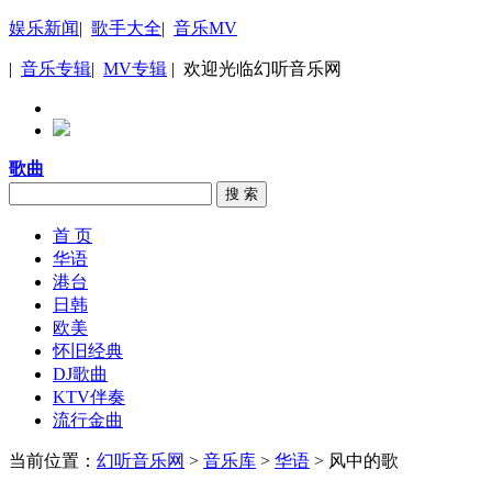
娱乐新闻
|
歌手大全
|
音乐MV
|
音乐专辑
|
MV专辑
| 欢迎光临幻听音乐网
歌曲
搜 索
首 页
华语
港台
日韩
欧美
怀旧经典
DJ歌曲
KTV伴奏
流行金曲
当前位置：
幻听音乐网
>
音乐库
>
华语
> 风中的歌