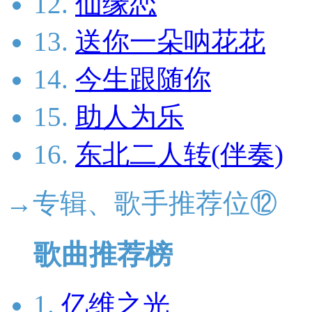
12.
仙缘恋
13.
送你一朵呐花花
14.
今生跟随你
15.
助人为乐
16.
东北二人转(伴奏)
→专辑、歌手推荐位⑫
歌曲推荐榜
1.
亿维之光