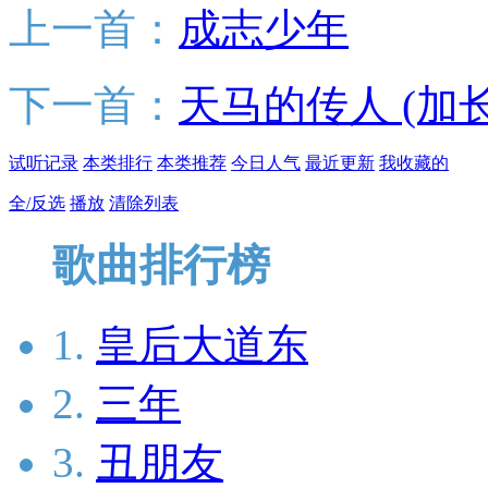
上一首：
成志少年
下一首：
天马的传人 (加
试听记录
本类排行
本类推荐
今日人气
最近更新
我收藏的
全/反选
播放
清除列表
歌曲排行榜
1.
皇后大道东
2.
三年
3.
丑朋友