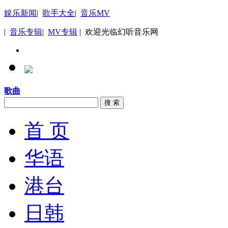
娱乐新闻
|
歌手大全
|
音乐MV
|
音乐专辑
|
MV专辑
| 欢迎光临幻听音乐网
歌曲
搜 索
首 页
华语
港台
日韩