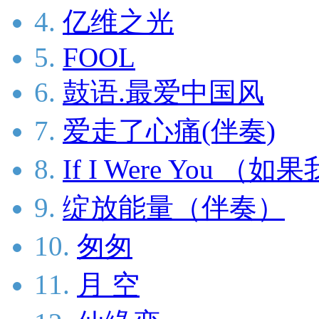
4.
亿维之光
5.
FOOL
6.
鼓语.最爱中国风
7.
爱走了心痛(伴奏)
8.
If I Were You （
9.
绽放能量（伴奏）
10.
匆匆
11.
月 空