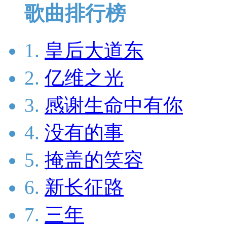
歌曲排行榜
1.
皇后大道东
2.
亿维之光
3.
感谢生命中有你
4.
没有的事
5.
掩盖的笑容
6.
新长征路
7.
三年