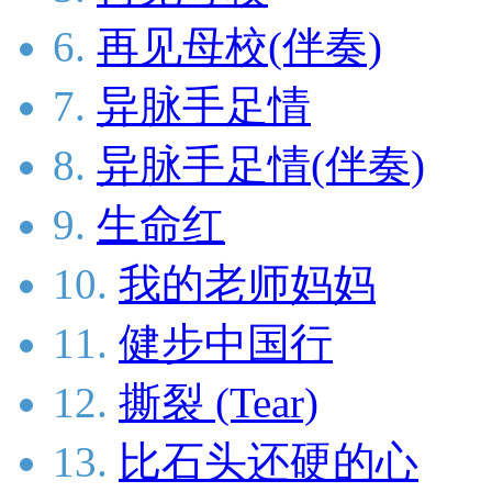
6.
再见母校(伴奏)
7.
异脉手足情
8.
异脉手足情(伴奏)
9.
生命红
10.
我的老师妈妈
11.
健步中国行
12.
撕裂 (Tear)
13.
比石头还硬的心