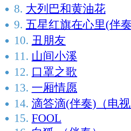
8.
大列巴和黄油花
9.
五星红旗在心里(伴奏
10.
丑朋友
11.
山间小溪
12.
口罩之歌
13.
一厢情愿
14.
滴答滴(伴奏)（电
15.
FOOL