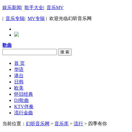
娱乐新闻
|
歌手大全
|
音乐MV
|
音乐专辑
|
MV专辑
| 欢迎光临幻听音乐网
歌曲
搜 索
首 页
华语
港台
日韩
欧美
怀旧经典
DJ歌曲
KTV伴奏
流行金曲
当前位置：
幻听音乐网
>
音乐库
>
流行
> 四季有你