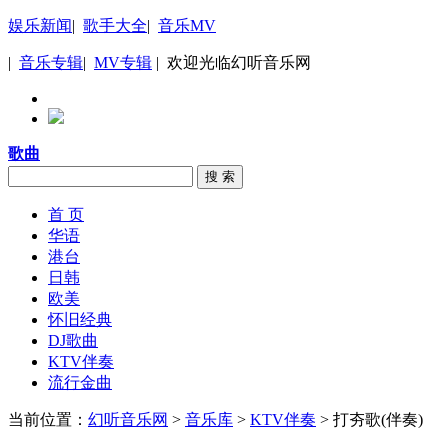
娱乐新闻
|
歌手大全
|
音乐MV
|
音乐专辑
|
MV专辑
| 欢迎光临幻听音乐网
歌曲
搜 索
首 页
华语
港台
日韩
欧美
怀旧经典
DJ歌曲
KTV伴奏
流行金曲
当前位置：
幻听音乐网
>
音乐库
>
KTV伴奏
> 打夯歌(伴奏)