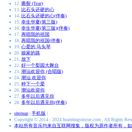
12.
撕裂 (Tear)
13.
比石头还硬的心
14.
比石头还硬的心(伴奏)
15.
幸生华夏(第三版)
16.
幸生华夏(第三版)(伴奏)
17.
再唱我的祖国
18.
再唱我的祖国(伴奏)
19.
心爱的 马头琴
20.
娘家的路
21.
放下
22.
好一个梨园大舞台
23.
潮汕欢迎你 (合唱版)
24.
潮汕 欢迎你
25.
种下一个爱
26.
潮汕欢迎你
27.
多年以后遇见你
28.
多年以后遇见你(伴奏)
sitemap
|
手机版
|
Copyright © 2014 - 2024 huantingyinyue.com , All Ri
本站所有音乐均来自互联网搜集，版权为原作者所有，如