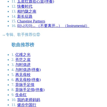
11.
五星红旗在心里(伴奏)
12.
快餐时代
13.
相约陇之南
14.
新长征路
15.
Changing Partners
16.
떠나지마... （不要离开...） （Instrumental）
→专辑、歌手推荐位⑫
歌曲推荐榜
1.
亿维之光
2.
苍茫之崖
3.
与时俱进
4.
与时俱进(伴奏)
5.
再见母校
6.
再见母校(伴奏)
7.
异脉手足情
8.
异脉手足情(伴奏)
9.
生命红
10.
我的老师妈妈
11.
健步中国行