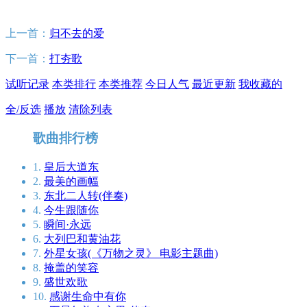
上一首：
归不去的爱
下一首：
打夯歌
试听记录
本类排行
本类推荐
今日人气
最近更新
我收藏的
全/反选
播放
清除列表
歌曲排行榜
1.
皇后大道东
2.
最美的画幅
3.
东北二人转(伴奏)
4.
今生跟随你
5.
瞬间·永远
6.
大列巴和黄油花
7.
外星女孩(《万物之灵》 电影主题曲)
8.
掩盖的笑容
9.
盛世欢歌
10.
感谢生命中有你