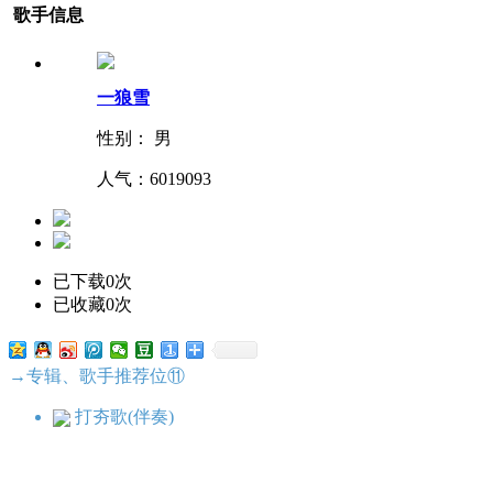
歌手信息
一狼雪
性别： 男
人气：
6019093
已下载0次
已收藏0次
→专辑、歌手推荐位⑪
打夯歌(伴奏)