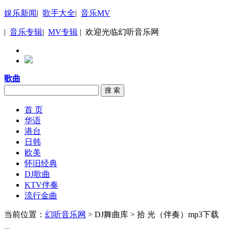
娱乐新闻
|
歌手大全
|
音乐MV
|
音乐专辑
|
MV专辑
| 欢迎光临幻听音乐网
歌曲
搜 索
首 页
华语
港台
日韩
欧美
怀旧经典
DJ歌曲
KTV伴奏
流行金曲
当前位置：
幻听音乐网
> DJ舞曲库 > 拾 光（伴奏）mp3下载