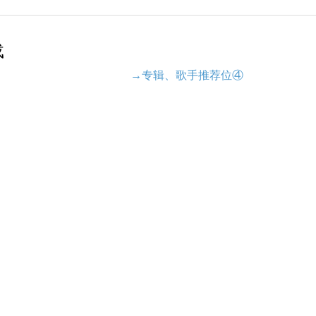
载
→专辑、歌手推荐位④