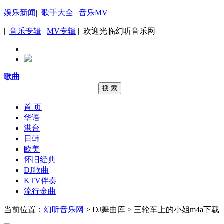
娱乐新闻
|
歌手大全
|
音乐MV
|
音乐专辑
|
MV专辑
| 欢迎光临幻听音乐网
歌曲
搜 索
首 页
华语
港台
日韩
欧美
怀旧经典
DJ歌曲
KTV伴奏
流行金曲
当前位置：
幻听音乐网
> DJ舞曲库 > 三轮车上的小姐m4a下载